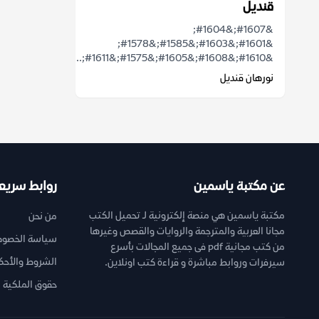
قنديل
&#1607;&#1604;
&#1601;&#1603;&#1585;&#1578;
&#1610;&#1608;&#1605;&#1575;&#1611;...
نورهان قنديل
عن مكتبة ياسمين
روابط سريع
مكتبة ياسمين هي منصة إلكترونية لـ تحميل الكتب
من نحن
مجانا العربية والمترجمة والروايات والقصص وغيرها
سياسة الخصوص
من كتب مجانية pdf فى جميع المجالات بأسرع
الشروط والأحك
سيرفرات وروابط مباشرة و قراءة كتب اونلاين.
حقوق الملكية ا