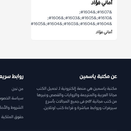
أماني فؤاد
&#1607;&#1604;
&#1610;&#1605;&#1603;&#1606;
&#1604;&#1604;&#1603;&#1604;&#1605;&...
أماني فؤاد
عن مكتبة ياسمين
روابط سريع
مكتبة ياسمين هي منصة إلكترونية لـ تحميل الكتب
من نحن
مجانا العربية والمترجمة والروايات والقصص وغيرها
سياسة الخصوص
من كتب مجانية pdf فى جميع المجالات بأسرع
الشروط والأحك
سيرفرات وروابط مباشرة و قراءة كتب اونلاين.
حقوق الملكية ا