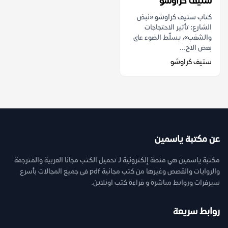
ستيف كراوشو
كتاب ستيف كراوشو «نبض
الشارع: تأثير الاحتجاجات
والشغب»، يسلّط الضوء على
بعض الاح...
ستيف كراوشو
عن مكتبة ياسمين
مكتبة ياسمين هي منصة إلكترونية لـ تحميل الكتب مجانا العربية والمترجمة
والروايات والقصص وغيرها من كتب مجانية pdf فى جميع المجالات بأسرع
سيرفرات وروابط مباشرة و قراءة كتب اونلاين.
روابط سريعة