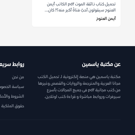
تحميل كتاب ذائقة الموت pdf الكاتب أيمن
العتوم سيقولون أحبّ فتاةً أكبر منه؟! كان...
أيمن العتوم
عن مكتبة ياسمين
روابط سريع
مكتبة ياسمين هي منصة إلكترونية لـ تحميل الكتب
من نحن
مجانا العربية والمترجمة والروايات والقصص وغيرها
سياسة الخصوص
من كتب مجانية pdf فى جميع المجالات بأسرع
الشروط والأحك
سيرفرات وروابط مباشرة و قراءة كتب اونلاين.
حقوق الملكية ا