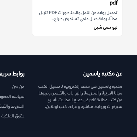
pdf
تحميل رواية عن النمل والديناصورات PDF تنزيل
مجانًا، رواية خيال علمي تستعرض صراع...
ليو تسي شين
عن مكتبة ياسمين
روابط سريع
مكتبة ياسمين هي منصة إلكترونية لـ تحميل الكتب
من نحن
مجانا العربية والمترجمة والروايات والقصص وغيرها
سياسة الخصوص
من كتب مجانية pdf فى جميع المجالات بأسرع
الشروط والأحك
سيرفرات وروابط مباشرة و قراءة كتب اونلاين.
حقوق الملكية ا