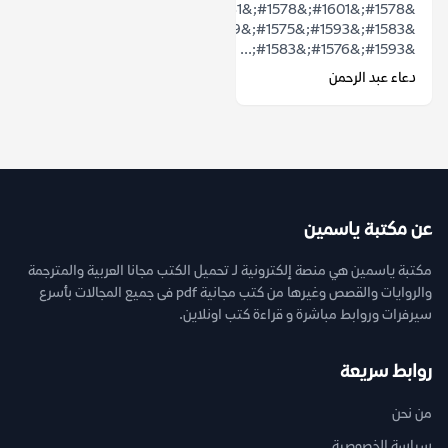
&#1578;&#1601;&#1578;&#1581;
&#1583;&#1593;&#1575;&#1569;
&#1593;&#1576;&#1583;...
دعاء عبد الرحمن
عن مكتبة ياسمين
مكتبة ياسمين هي منصة إلكترونية لـ تحميل الكتب مجانا العربية والمترجمة
والروايات والقصص وغيرها من كتب مجانية pdf فى جميع المجالات بأسرع
سيرفرات وروابط مباشرة و قراءة كتب اونلاين.
روابط سريعة
من نحن
سياسة الخصوصية