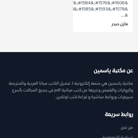
&#1606;&#1576;&#1584;&#1577;
&#1578;&#1593;&#1585;&#1610;&#1601;&#1610;&#1577;
&...
مازن حيدر
عن مكتبة ياسمين
مكتبة ياسمين هي منصة إلكترونية لـ تحميل الكتب مجانا العربية والمترجمة
والروايات والقصص وغيرها من كتب مجانية pdf فى جميع المجالات بأسرع
سيرفرات وروابط مباشرة و قراءة كتب اونلاين.
روابط سريعة
من نحن
سياسة الخصوصية