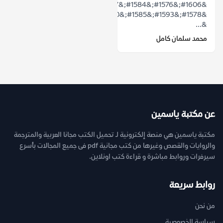
&#1606;&#1576;&#1584;&#1577;
&#1578;&#1593;&#1585;&#1610;&#1601;&#1610;&#1577;
&...
محمد سلمان كامل
عن مكتبة ياسمين
مكتبة ياسمين هي منصة إلكترونية لـ تحميل الكتب مجانا العربية والمترجمة
والروايات والقصص وغيرها من كتب مجانية pdf فى جميع المجالات بأسرع
سيرفرات وروابط مباشرة و قراءة كتب اونلاين.
روابط سريعة
من نحن
سياسة الخصوصية