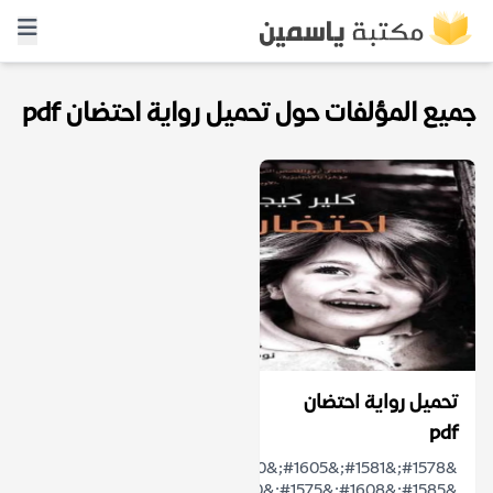
جميع المؤلفات حول تحميل رواية احتضان pdf
تحميل رواية احتضان
pdf
&#1578;&#1581;&#1605;&#1610;&#1604;
&#1585;&#1608;&#1575;&#1610;&#1577;