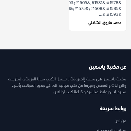
&#1578;&#1581;&#1605;&#1610;&#1604;
&#1585;&#1608;&#1575;&#1610;&#1577;
&#1593;&...
محمد فاروق الشاذلي
عن مكتبة ياسمين
مكتبة ياسمين هي منصة إلكترونية لـ تحميل الكتب مجانا العربية والمترجمة
والروايات والقصص وغيرها من كتب مجانية pdf فى جميع المجالات بأسرع
سيرفرات وروابط مباشرة و قراءة كتب اونلاين.
روابط سريعة
من نحن
سياسة الخصوصية