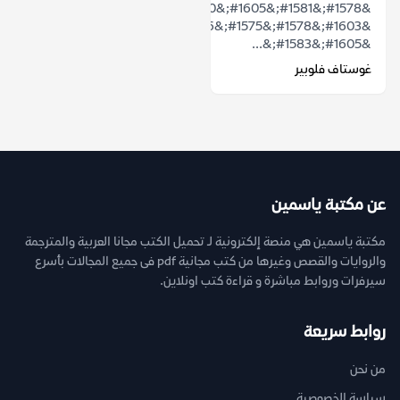
&#1578;&#1581;&#1605;&#1610;&#1604;
&#1603;&#1578;&#1575;&#1576;
&#1605;&#1583;&...
غوستاف فلوبير
عن مكتبة ياسمين
مكتبة ياسمين هي منصة إلكترونية لـ تحميل الكتب مجانا العربية والمترجمة
والروايات والقصص وغيرها من كتب مجانية pdf فى جميع المجالات بأسرع
سيرفرات وروابط مباشرة و قراءة كتب اونلاين.
روابط سريعة
من نحن
سياسة الخصوصية