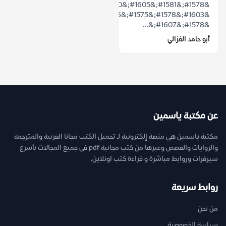
&#1578;&#1581;&#1605;&#1610;&#1604;
&#1603;&#1578;&#1575;&#1576;
&#1578;&#1607;&...
أبو حامد الغزالي
عن مكتبة ياسمين
مكتبة ياسمين هي منصة إلكترونية لـ تحميل الكتب مجانا العربية والمترجمة
والروايات والقصص وغيرها من كتب مجانية pdf فى جميع المجالات بأسرع
سيرفرات وروابط مباشرة و قراءة كتب اونلاين.
روابط سريعة
من نحن
سياسة الخصوصية