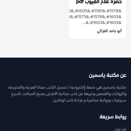
حضرة علام الغيوب pdf
&#1578;&#1581;&#1605;&#1610;&#1604;
&#1603;&#1578;&#1575;&#1576;
&#1605;&#1603;&...
أبو حامد الغزالي
عن مكتبة ياسمين
مكتبة ياسمين هي منصة إلكترونية لـ تحميل الكتب مجانا العربية والمترجمة
والروايات والقصص وغيرها من كتب مجانية pdf فى جميع المجالات بأسرع
سيرفرات وروابط مباشرة و قراءة كتب اونلاين.
روابط سريعة
من نحن