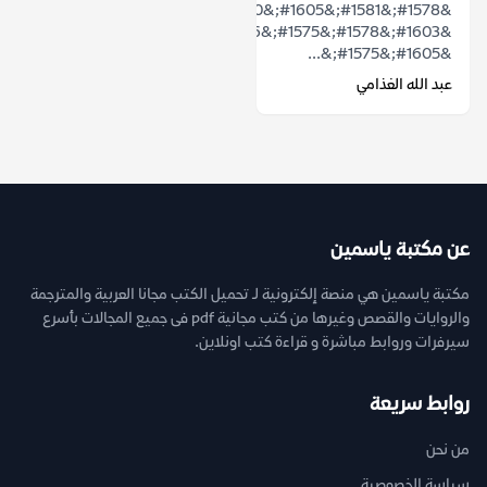
&#1578;&#1581;&#1605;&#1610;&#1604;
&#1603;&#1578;&#1575;&#1576;
&#1605;&#1575;&...
عبد الله الغذامي
عن مكتبة ياسمين
مكتبة ياسمين هي منصة إلكترونية لـ تحميل الكتب مجانا العربية والمترجمة
والروايات والقصص وغيرها من كتب مجانية pdf فى جميع المجالات بأسرع
سيرفرات وروابط مباشرة و قراءة كتب اونلاين.
روابط سريعة
من نحن
سياسة الخصوصية