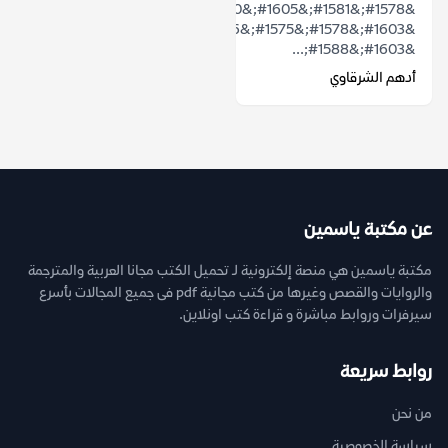
&#1578;&#1581;&#1605;&#1610;&#1604;
&#1603;&#1578;&#1575;&#1576;
&#1603;&#1588;...
أدهم الشرقاوي
عن مكتبة ياسمين
مكتبة ياسمين هي منصة إلكترونية لـ تحميل الكتب مجانا العربية والمترجمة
والروايات والقصص وغيرها من كتب مجانية pdf فى جميع المجالات بأسرع
سيرفرات وروابط مباشرة و قراءة كتب اونلاين.
روابط سريعة
من نحن
سياسة الخصوصية