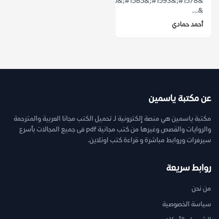
&#1578;&#1593;&#1585;&#1610;&#1601;&#1610;&#1577;
&...
أحمد حمادي
عن مكتبة ياسمين
مكتبة ياسمين هي منصة إلكترونية لـ تحميل الكتب مجانا العربية والمترجمة
والروايات والقصص وغيرها من كتب مجانية pdf فى جميع المجالات بأسرع
سيرفرات وروابط مباشرة و قراءة كتب اونلاين.
روابط سريعة
من نحن
سياسة الخصوصية