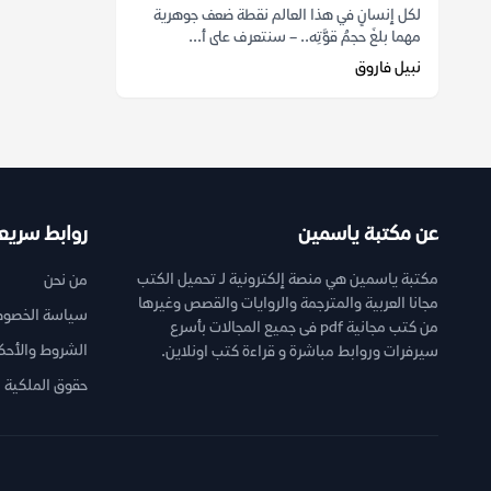
لكل إنسانٍ في هذا العالم نقطة ضعف جوهرية
مهما بلغَ حجمُ قوَّتِه.. – سنتعرف على أ...
نبيل فاروق
عن مكتبة ياسمين
روابط سريع
مكتبة ياسمين هي منصة إلكترونية لـ تحميل الكتب
من نحن
مجانا العربية والمترجمة والروايات والقصص وغيرها
سياسة الخصوص
من كتب مجانية pdf فى جميع المجالات بأسرع
الشروط والأحك
سيرفرات وروابط مباشرة و قراءة كتب اونلاين.
حقوق الملكية ا