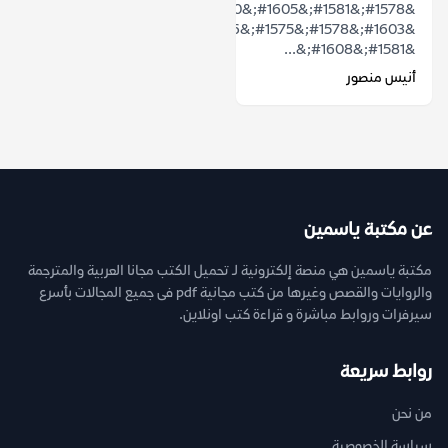
&#1578;&#1581;&#1605;&#1610;&#1604;
&#1603;&#1578;&#1575;&#1576;
&#1581;&#1608;&...
أنيس منصور
عن مكتبة ياسمين
مكتبة ياسمين هي منصة إلكترونية لـ تحميل الكتب مجانا العربية والمترجمة
والروايات والقصص وغيرها من كتب مجانية pdf فى جميع المجالات بأسرع
سيرفرات وروابط مباشرة و قراءة كتب اونلاين.
روابط سريعة
من نحن
سياسة الخصوصية