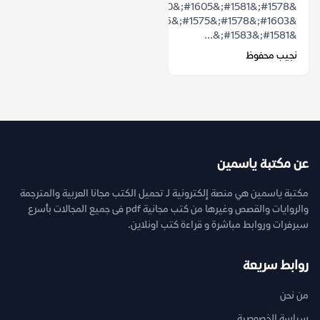
&#1578;&#1581;&#1605;&#1610;&#1604;
&#1603;&#1578;&#1575;&#1576;
&#1581;&#1583;&...
نجيب محفوظ
عن مكتبة ياسمين
مكتبة ياسمين هي منصة إلكترونية لـ تحميل الكتب مجانا العربية والمترجمة
والروايات والقصص وغيرها من كتب مجانية pdf فى جميع المجالات بأسرع
سيرفرات وروابط مباشرة و قراءة كتب اونلاين.
روابط سريعة
من نحن
سياسة الخصوصية