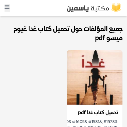
جميع المؤلفات حول تحميل كتاب غدا غيوم
ميسو pdf
تحميل كتاب غدا pdf
&#1578;&#1581;&#1605;&#1610;&#1604;