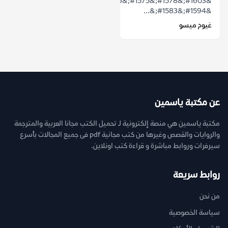
&#1603;&#1578;&#1575;&#1576;
&#1594;&#1583;&...
غيوم ميسو
عن مكتبة ياسمين
مكتبة ياسمين هي منصة إلكترونية لـ تحميل الكتب مجانا العربية والمترجمة
والروايات والقصص وغيرها من كتب مجانية pdf فى جميع المجالات بأسرع
سيرفرات وروابط مباشرة و قراءة كتب اونلاين.
روابط سريعة
من نحن
سياسة الخصوصية