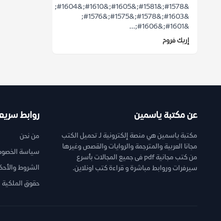
&#1578;&#1581;&#1605;&#1610;&#1604;
&#1603;&#1578;&#1575;&#1576;
&#1601;&#1606;...
إريك فروم
عن مكتبة ياسمين
روابط سريع
مكتبة ياسمين هي منصة إلكترونية لـ تحميل الكتب
من نحن
مجانا العربية والمترجمة والروايات والقصص وغيرها
سياسة الخصوص
من كتب مجانية pdf فى جميع المجالات بأسرع
الشروط والأحك
سيرفرات وروابط مباشرة و قراءة كتب اونلاين.
حقوق الملكية ا