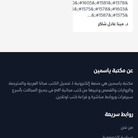
&#1578;&#1581;&#1605;&#1610;&#1604;
&#1603;&#1578;&#1575;&#1576;
&#1575;&#1587;&...
د. مينا عادل شاكر
عن مكتبة ياسمين
مكتبة ياسمين هي منصة إلكترونية لـ تحميل الكتب مجانا العربية والمترجمة
والروايات والقصص وغيرها من كتب مجانية pdf فى جميع المجالات بأسرع
سيرفرات وروابط مباشرة و قراءة كتب اونلاين.
روابط سريعة
من نحن
سياسة الخصوصية