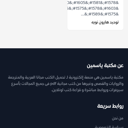
&#1578;&#1581;&#1605;&#1610;&#1604;
&#1603;&#1578;&#1575;&#1576;
&#1575;&#1589;&...
توحيد هارون نويه
عن مكتبة ياسمين
مكتبة ياسمين هي منصة إلكترونية لـ تحميل الكتب مجانا العربية والمترجمة
والروايات والقصص وغيرها من كتب مجانية pdf فى جميع المجالات بأسرع
سيرفرات وروابط مباشرة و قراءة كتب اونلاين.
روابط سريعة
من نحن
سياسة الخصوصية