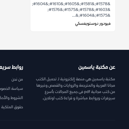
&#1578;&#1581;&#1605;&#1610;&#1604;
&#1603;&#1578;&#1575;&#1576;
&#1575;&#1604;&...
فيودور دوستويفسكي
عن مكتبة ياسمين
روابط سريع
مكتبة ياسمين هي منصة إلكترونية لـ تحميل الكتب
من نحن
مجانا العربية والمترجمة والروايات والقصص وغيرها
سياسة الخصوص
من كتب مجانية pdf فى جميع المجالات بأسرع
الشروط والأحك
سيرفرات وروابط مباشرة و قراءة كتب اونلاين.
حقوق الملكية ا