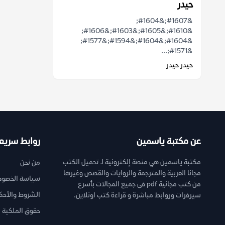
حيدر
&#1607;&#1604;
&#1610;&#1605;&#1603;&#1606;
&#1604;&#1604;&#1594;&#1577;
&#1571;...
حيدر حيدر
عن مكتبة ياسمين
روابط سريع
مكتبة ياسمين هي منصة إلكترونية لـ تحميل الكتب
من نحن
مجانا العربية والمترجمة والروايات والقصص وغيرها
سياسة الخصوص
من كتب مجانية pdf فى جميع المجالات بأسرع
الشروط والأحك
سيرفرات وروابط مباشرة و قراءة كتب اونلاين.
حقوق الملكية ا