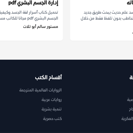
ته
إدارة الجسم البشري pdf
سد علم حديث يبحث طريق جديد
تحميل كتاب أسرار لغة الجسد وكيفية 
تخاطب بدون تلفظ فقط من خلال
الجسم البشري pdf مجانا للكاتب مستور سالم...
مستور سالم أبو تلات
ة
أقسام الكتب
الروايات العالمية المترجمة
ية
روايات عربية
ام
تنمية بشرية
لفكرية
كتب حصرية