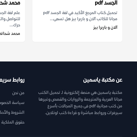
الجسد pdf
محمد شحا
تحميل كتاب المرجع الأكيد في لغة الجسد pdf
علم لغة الج
مجانا للكاتب آلان و باربرا بيز هل تسعى...
للتواصل وال
حرك...
آلان و باربرا بيز
محمد شحاته
عن مكتبة ياسمين
روابط سريع
مكتبة ياسمين هي منصة إلكترونية لـ تحميل الكتب
من نحن
مجانا العربية والمترجمة والروايات والقصص وغيرها
سياسة الخصوص
من كتب مجانية pdf فى جميع المجالات بأسرع
الشروط والأحك
سيرفرات وروابط مباشرة و قراءة كتب اونلاين.
حقوق الملكية ا