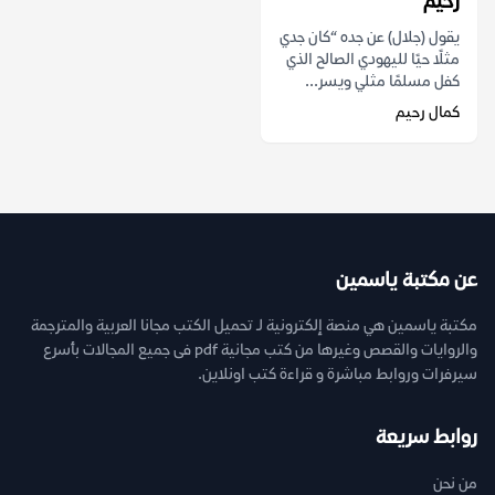
رحيم
يقول (جلال) عن جده “كان جدي
مثلًا حيًا لليهودي الصالح الذي
كفل مسلمًا مثلي ويسر...
كمال رحيم
عن مكتبة ياسمين
مكتبة ياسمين هي منصة إلكترونية لـ تحميل الكتب مجانا العربية والمترجمة
والروايات والقصص وغيرها من كتب مجانية pdf فى جميع المجالات بأسرع
سيرفرات وروابط مباشرة و قراءة كتب اونلاين.
روابط سريعة
من نحن