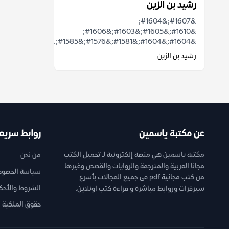
رشيد بن الزين
&#1607;&#1604;
&#1610;&#1605;&#1603;&#1606;
&#1604;&#1604;&#1581;&#1576;&#1585;...
رشيد بن الزين
عن مكتبة ياسمين
روابط سريع
مكتبة ياسمين هي منصة إلكترونية لـ تحميل الكتب
من نحن
مجانا العربية والمترجمة والروايات والقصص وغيرها
سياسة الخصوص
من كتب مجانية pdf فى جميع المجالات بأسرع
الشروط والأحك
سيرفرات وروابط مباشرة و قراءة كتب اونلاين.
حقوق الملكية ا