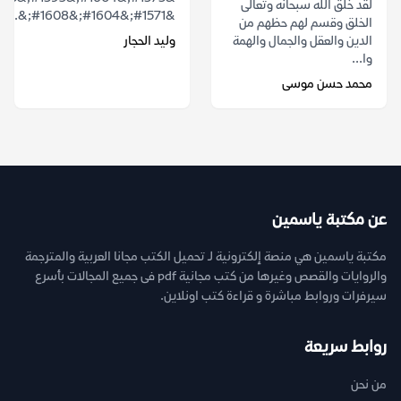
لقد خلق الله سبحانه وتعالى
&#1571;&#1604;&#1608;&...
الخلق وقسم لهم حظهم من
الدين والعقل والجمال والهمة
وليد الحجار
وا...
محمد حسن موسى
عن مكتبة ياسمين
مكتبة ياسمين هي منصة إلكترونية لـ تحميل الكتب مجانا العربية والمترجمة
والروايات والقصص وغيرها من كتب مجانية pdf فى جميع المجالات بأسرع
سيرفرات وروابط مباشرة و قراءة كتب اونلاين.
روابط سريعة
من نحن