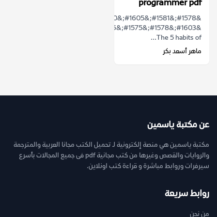
programmer pdf
&#1578;&#1581;&#1605;&#1610;&#1604;
&#1603;&#1578;&#1575;&#1576;
The 5 habits of...
ماهر أسعد بكر
عن مكتبة ياسمين
مكتبة ياسمين هي منصة إلكترونية لـ تحميل الكتب مجانا العربية والمترجمة
والروايات والقصص وغيرها من كتب مجانية pdf فى جميع المجالات بأسرع
سيرفرات وروابط مباشرة و قراءة كتب اونلاين.
روابط سريعة
من نحن