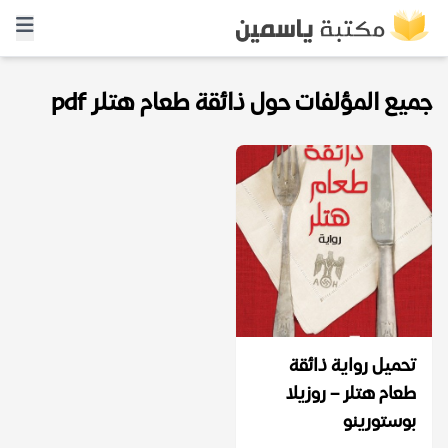
جميع المؤلفات حول ذائقة طعام هتلر pdf
تحميل رواية ذائقة
طعام هتلر – روزيلا
بوستورينو