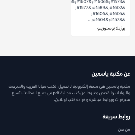
&#1573;&#1606;&#1607;&#1575;
&#1602;&#1589;&#1577;
&#1605;&#1606;
&#1578;&#1604;...
روزيلا بوستورينو
عن مكتبة ياسمين
مكتبة ياسمين هي منصة إلكترونية لـ تحميل الكتب مجانا العربية والمترجمة
والروايات والقصص وغيرها من كتب مجانية pdf فى جميع المجالات بأسرع
سيرفرات وروابط مباشرة و قراءة كتب اونلاين.
روابط سريعة
من نحن