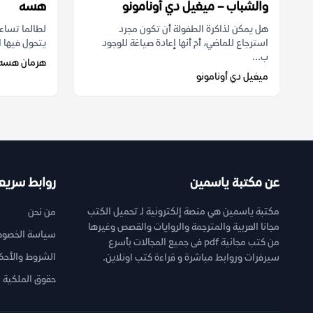
والشباب – ميغيل دي أونامونو
هسه
هل يمكن لذاكرة الطفولة أن تكون مجرد
لطالما تساءل
استرجاع للماضي، أم أنها إعادة صياغة للوجود
يتحول فيها ا
ب...
هرمان هسه
ميغيل دي أونامونو
عن مكتبة ياسمين
روابط سريع
مكتبة ياسمين هي منصة إلكترونية لـ تحميل الكتب
من نحن
مجانا العربية والمترجمة والروايات والقصص وغيرها
سياسة الخصوص
من كتب مجانية pdf فى جميع المجالات بأسرع
الشروط والأحك
سيرفرات وروابط مباشرة و قراءة كتب اونلاين.
حقوق الملكية ا