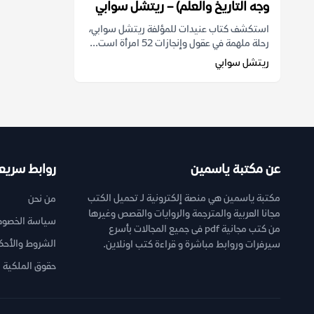
وجه التاريخ والعلم) – ريتشل سوابي
استكشف كتاب عنيدات للمؤلفة ريتشل سوابي،
رحلة ملهمة في عقول وإنجازات 52 امرأة است...
ريتشل سوابي
عن مكتبة ياسمين
روابط سريع
مكتبة ياسمين هي منصة إلكترونية لـ تحميل الكتب
من نحن
مجانا العربية والمترجمة والروايات والقصص وغيرها
سياسة الخصوص
من كتب مجانية pdf فى جميع المجالات بأسرع
الشروط والأحك
سيرفرات وروابط مباشرة و قراءة كتب اونلاين.
حقوق الملكية ا