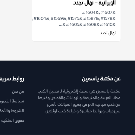
الإيرانية – نهال تجدد
&#1607;&#1604;
&#1578;&#1587;&#1575;&#1569;&#1604;&#1578;
&#1610;&#1608;&#1605;&...
نهال تجدد
عن مكتبة ياسمين
روابط سريع
مكتبة ياسمين هي منصة إلكترونية لـ تحميل الكتب
من نحن
مجانا العربية والمترجمة والروايات والقصص وغيرها
سياسة الخصوص
من كتب مجانية pdf فى جميع المجالات بأسرع
الشروط والأحك
سيرفرات وروابط مباشرة و قراءة كتب اونلاين.
حقوق الملكية ا