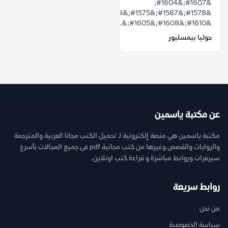
&#1607;&#1604;
&#1578;&#1587;&#1575;&#1569;&#1604;&#1578;
&#1610;&#1608;&#1605;&...
جوليا بيمسليور
عن مكتبة ياسمين
مكتبة ياسمين هي منصة إلكترونية لـ تحميل الكتب مجانا العربية والمترجمة
والروايات والقصص وغيرها من كتب مجانية pdf فى جميع المجالات بأسرع
سيرفرات وروابط مباشرة و قراءة كتب اونلاين.
روابط سريعة
من نحن
سياسة الخصوصية