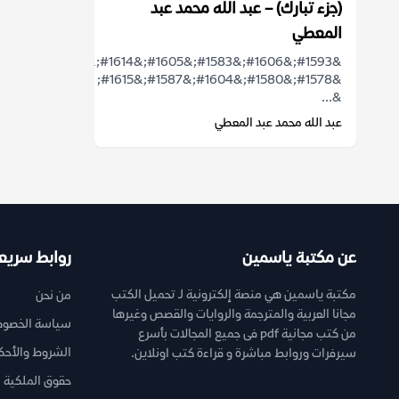
(جزء تبارك) – عبد الله محمد عبد
المعطي
&#1593;&#1606;&#1583;&#1605;&#1614;&#1575;
&#1578;&#1580;&#1604;&#1587;&#1615;
&...
عبد الله محمد عبد المعطي
عن مكتبة ياسمين
روابط سريع
مكتبة ياسمين هي منصة إلكترونية لـ تحميل الكتب
من نحن
مجانا العربية والمترجمة والروايات والقصص وغيرها
سياسة الخصوص
من كتب مجانية pdf فى جميع المجالات بأسرع
الشروط والأحك
سيرفرات وروابط مباشرة و قراءة كتب اونلاين.
حقوق الملكية ا