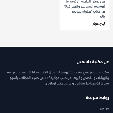
هل يمكن للذاكرة أن ترمم ما
أفسدته السياسة والجغرافيا؟
في كتاب "طفولة يهودية
بالم...
ليلى صبار
عن مكتبة ياسمين
مكتبة ياسمين هي منصة إلكترونية لـ تحميل الكتب مجانا العربية والمترجمة
والروايات والقصص وغيرها من كتب مجانية pdf فى جميع المجالات بأسرع
سيرفرات وروابط مباشرة و قراءة كتب اونلاين.
روابط سريعة
من نحن