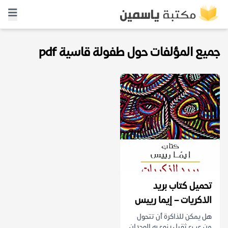
جميع المؤلفات حول طفولة قاسية pdf
تحميل كتاب بريد
الذكريات – إيما رييس
هل يمكن للذاكرة أن تتحول
من عبء ثقيل ينوء به الوجدان