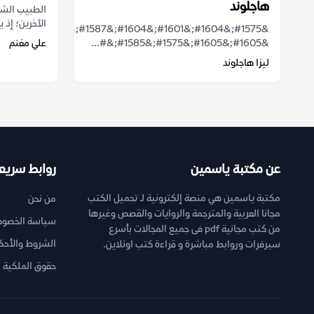
هاجلوند
الطبيب الشا
الآخرين؛ إذ ي
&#1575;&#1604;&#1601;&#1604;&#1587;&#1601;&#1577;
&#1605;&#1605;&#1575;&#1585;&#...
علي مغنم
ليزا هاجلوند
عن مكتبة ياسمين
روابط سريع
مكتبة ياسمين هي منصة إلكترونية لـ تحميل الكتب
من نحن
مجانا العربية والمترجمة والروايات والقصص وغيرها
سياسة الخصوص
من كتب مجانية pdf فى جميع المجالات بأسرع
الشروط والأحك
سيرفرات وروابط مباشرة و قراءة كتب اونلاين.
حقوق الملكية ا