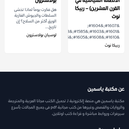
الأنظمة السياسية في
بولاسترون
القرن العشرين) – ربيكا
هل فكرت يوماً لماذا تخشى
السلطات والجيوش الغازية
نوث
الورق أكثر من السلاح؟ إن
&#1607;&#1604;
تاريخ...
&#1601;&#1603;&#1585;&#1578;
لوسيان بولاسترون
&#1610;&#1608;&#1605;&#1575;&#1611;...
ربيكا نوث
عن مكتبة ياسمين
مكتبة ياسمين هي منصة إلكترونية لـ تحميل الكتب مجانا العربية والمترجمة
والروايات والقصص وغيرها من كتب مجانية pdf فى جميع المجالات بأسرع
سيرفرات وروابط مباشرة و قراءة كتب اونلاين.