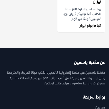
ثيران
رواية حاصل الطرح pdf مجانا
للكاتب أليا ترابوكو ثيران يرى
“فيليبي” جثثاً في كلّ ر...
أليا ترابوكو ثيران
عن مكتبة ياسمين
مكتبة ياسمين هي منصة إلكترونية لـ تحميل الكتب مجانا العربية والمترجمة
والروايات والقصص وغيرها من كتب مجانية pdf فى جميع المجالات بأسرع
سيرفرات وروابط مباشرة و قراءة كتب اونلاين.
روابط سريعة
من نحن