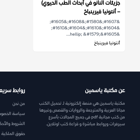
جزيئات النانو في أبحاث الطب الحيوي)
– أنتونيا فيرينباخ
&#1607;&#1580;&#1608;&#1605;
&#1604;&#1610;&#1604;&#1610;
&hellip; &#1579;&#1605...
أنتونيا فيرينباخ
عن مكتبة ياسمين
روابط سريع
مكتبة ياسمين هي منصة إلكترونية لـ تحميل الكتب
من نحن
مجانا العربية والمترجمة والروايات والقصص وغيرها
سياسة الخصوص
من كتب مجانية pdf فى جميع المجالات بأسرع
الشروط والأحك
سيرفرات وروابط مباشرة و قراءة كتب اونلاين.
حقوق الملكية ا