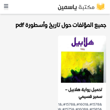
جميع المؤلفات حول تاريخ وأسطورة pdf
تحميل رواية هلابيل –
سمير قسيمي
&#1578;&#1601;&#1578;&#1581;
&#1585;&#1608;&#1575;&#1610;&#1577;