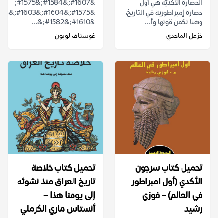
الحضارة الأكديّة هي أول
&#1607;&#1584;&#1575;
حضارة إمبراطورية في التاريخ،
وهنا تكمن قوتها وأ...
&#1610;&#1582;&...
خزعل الماجدي
غوستاف لوبون
تحميل كتاب سرجون
تحميل كتاب خلاصة
الأكدي (أول امبراطور
تاريخ العراق منذ نشوئه
في العالم) – فوزي
إلى يومنا هذا –
رشيد
أنستاس ماري الكرملي