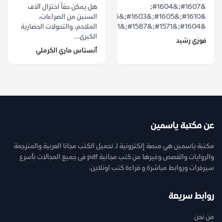
&#1607;&#1604;
هل يمكن حقاً اختزال آلاف
&#1610;&#1605;&#1603;&#1606;
السنين من الصراعات،
&#1604;&#1571;&#1587;&#1591;&#1608;&...
الملاحم، والتحولات الحضارية
الكبرى...
فوزي رشيد
أنستاس ماري الكرملي
عن مكتبة ياسمين
مكتبة ياسمين هي منصة إلكترونية لـ تحميل الكتب مجانا العربية والمترجمة
والروايات والقصص وغيرها من كتب مجانية pdf فى جميع المجالات بأسرع
سيرفرات وروابط مباشرة و قراءة كتب اونلاين.
روابط سريعة
من نحن