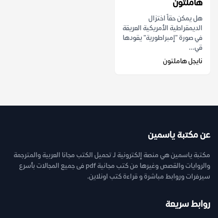
هاملتون
هل يمكن حقاً اختزال
الديمقراطية الأمريكية العريقة
في صورة "إمبراطورية" يقودها
قي...
نايجل هاملتون
عن مكتبة ياسمين
مكتبة ياسمين هي منصة إلكترونية لـ تحميل الكتب مجانا العربية والمترجمة
والروايات والقصص وغيرها من كتب مجانية pdf فى جميع المجالات بأسرع
سيرفرات وروابط مباشرة و قراءة كتب اونلاين.
روابط سريعة