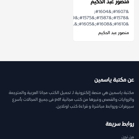
منصور عبد الحكيم
&#1607;&#1604;
&#1578;&#1587;&#1575;&#1569;&#1604;&#1578;
&#1610;&#1608;&#1605;&...
منصور عبد الحكيم
عن مكتبة ياسمين
مكتبة ياسمين هي منصة إلكترونية لـ تحميل الكتب مجانا العربية والمترجمة
والروايات والقصص وغيرها من كتب مجانية pdf فى جميع المجالات بأسرع
سيرفرات وروابط مباشرة و قراءة كتب اونلاين.
روابط سريعة
من نحن