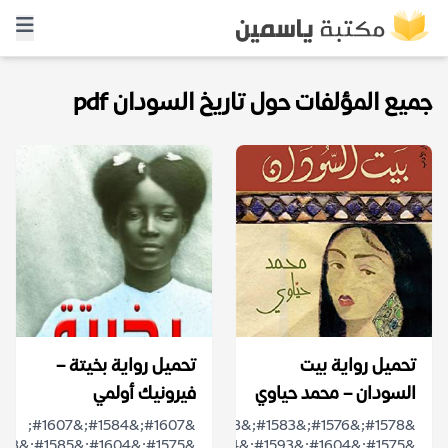
جميع المؤلفات حول تاريخ السودان pdf
تحميل رواية بيت
تحميل رواية بخيتة –
السودان – محمد حياوي
فيرونيك أولمي
&#1607;&#1584;&#1607;
&#1578;&#1576;&#1583;&#1608;
&#1575;&#1604;&#1593;&#1604;&#1575;&#1602;&#1577;