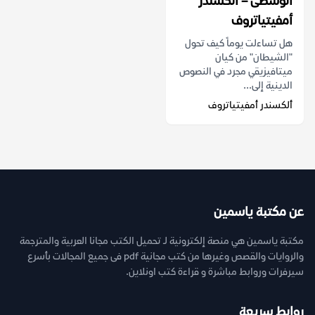
الوسطى – ألكسندر
أمفيتياتروف
هل تساءلت يوماً كيف تحول
"الشيطان" من كيان
ميتافيزيقي مجرد في النصوص
الدينية إلى...
ألكسندر أمفيتياتروف
عن مكتبة ياسمين
مكتبة ياسمين هي منصة إلكترونية لـ تحميل الكتب مجانا العربية والمترجمة
والروايات والقصص وغيرها من كتب مجانية pdf فى جميع المجالات بأسرع
سيرفرات وروابط مباشرة و قراءة كتب اونلاين.
روابط سريعة