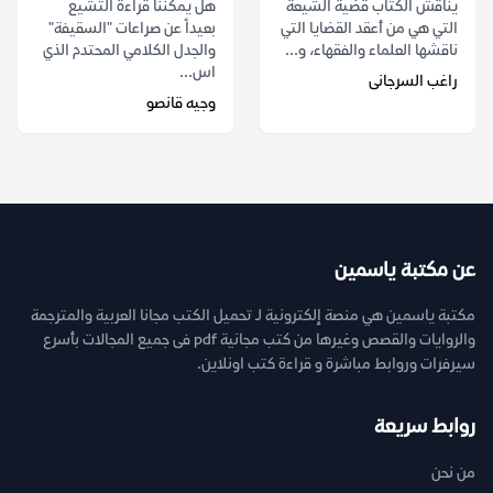
يناقش الكتاب قضية الشيعة
هل يمكننا قراءة التشيع
التي هي من أعقد القضايا التي
بعيداً عن صراعات "السقيفة"
ناقشها العلماء والفقهاء، و...
والجدل الكلامي المحتدم الذي
اس...
راغب السرجانى
وجيه قانصو
عن مكتبة ياسمين
مكتبة ياسمين هي منصة إلكترونية لـ تحميل الكتب مجانا العربية والمترجمة
والروايات والقصص وغيرها من كتب مجانية pdf فى جميع المجالات بأسرع
سيرفرات وروابط مباشرة و قراءة كتب اونلاين.
روابط سريعة
من نحن