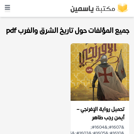
جميع المؤلفات حول تاريخ الشرق والغرب pdf
تحميل رواية الإفرنجي –
أيمن رجب طاهر
&#1607;&#1604;
&#1610;&#1605;&#1603;&#1606;